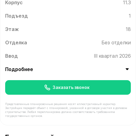
Корпус
11.3
Подъезд
1
Этаж
18
Отделка
Без отделки
Ввод
III квартал 2026
Подробнее
Заказать звонок
Представленные планировочные решения носят иллюстративный характер.
Застройщик передаёт объект с планировкой, указанной в договоре участия в долевом
строительстве. Любая перепланировка должна соответствовать требованиям
государственных органов.
В продаже Квартира №199 площадью 40 м² стоимостью