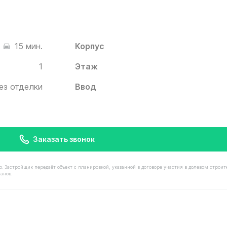
Корпус
15 мин.
1
Этаж
ез отделки
Ввод
Заказать звонок
астройщик передаёт объект с планировкой, указанной в договоре участия в долевом строит
анов.
остью 7 470 000 ₽ в ЖК Белый Град от застройщика Ин