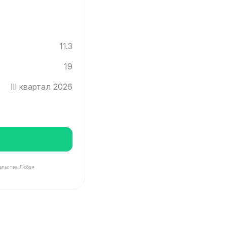
11.3
19
III квартал 2026
ельстве. Любая
град ✓ Этаж: 19 ✓ Без отделки ✓ Ввод новостройки в э