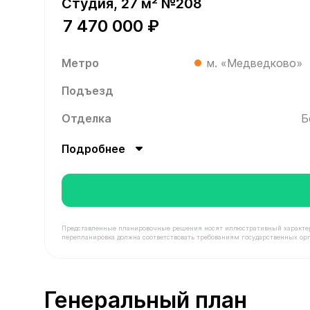
Студия, 27 м² №208
7 470 000 ₽
Метро
м. «Медведково»
Подъезд
Отделка
Б
Подробнее
Представленные планировочные решения носят иллюстративный характер. З
перепланировка должна соответствовать требованиям государственных орг
В продаже Квартира №208 площадью 27 м² стоим
Генеральный план