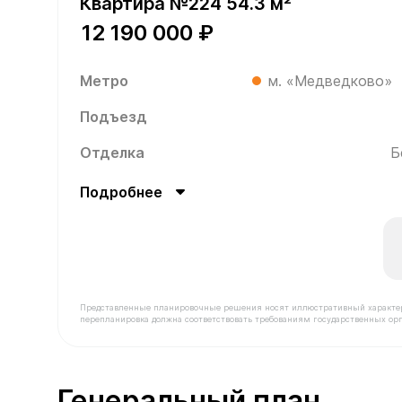
Квартира №224 54.3 м²
12 190 000 ₽
Метро
м. «Медведково»
Подъезд
Отделка
Б
Подробнее
Представленные планировочные решения носят иллюстративный характер. З
перепланировка должна соответствовать требованиям государственных орг
В продаже Квартира №224 площадью 54.3 м² сто
Генеральный план