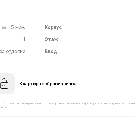
Корпус
15 мин.
1
Этаж
ез отделки
Ввод
Квартира забронирована
астройщик передаёт объект с планировкой, указанной в договоре участия в долевом строит
анов.
имостью 12 190 000 ₽ в ЖК Белый Град от застройщика 