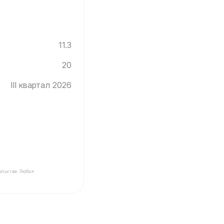
11.3
20
III квартал 2026
ельстве. Любая
Инград ✓ Этаж: 20 ✓ Без отделки ✓ Ввод новостройки 