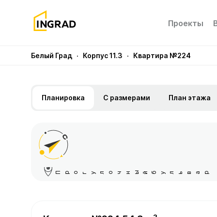
Проекты
Белый Град
· Корпус 11.3
· Квартира №224
Планировка
С размерами
План этажа
Прогулочный бульвар