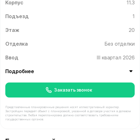
Корпус
11.3
Подъезд
1
Этаж
20
Отделка
Без отделки
Ввод
III квартал 2026
Подробнее
Заказать звонок
Представленные планировочные решения носят иллюстративный характер.
Застройщик передаёт объект с планировкой, указанной в договоре участия в долевом
строительстве. Любая перепланировка должна соответствовать требованиям
государственных органов.
В продаже Квартира №226 площадью 42 м² стоимостью