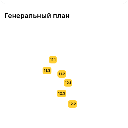
В продаже Квартира №228 площадью 63.7 м² стоимост
Генеральный план
11.1
11.3
11.2
12.1
12.3
12.2