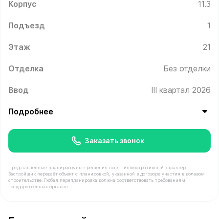
Корпус
11.3
Подъезд
1
Этаж
21
Отделка
Без отделки
Ввод
III квартал 2026
Подробнее
Заказать звонок
Представленные планировочные решения носят иллюстративный характер.
Застройщик передаёт объект с планировкой, указанной в договоре участия в долевом
строительстве. Любая перепланировка должна соответствовать требованиям
государственных органов.
В продаже Квартира №238 площадью 42 м² стоимостью