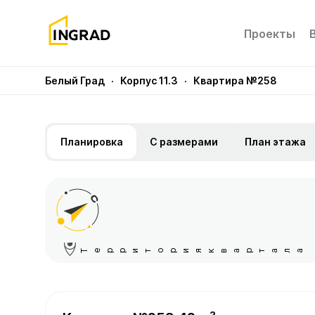
Проекты
Белый Град
· Корпус 11.3
· Квартира №258
Планировка
С размерами
План этажа
Территория квартала