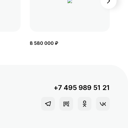
8 580 000 ₽
8 1
+7 495 989 51 21