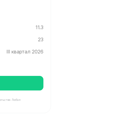
11.3
23
III квартал 2026
ельстве. Любая
град ✓ Этаж: 23 ✓ Без отделки ✓ Ввод новостройки в э