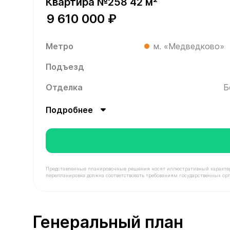
Квартира №258 42 м²
9 610 000 ₽
Метро
м. «Медведково»
Подъезд
Отделка
Б
Подробнее
Представленные планировочные решения носят иллюстративный характер. З
перепланировка должна соответствовать требованиям государственных орг
В продаже Квартира №258 площадью 42 м² стоим
Генеральный план