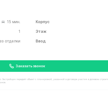
Корпус
15 мин.
1
Этаж
ез отделки
Ввод
Заказать звонок
астройщик передаёт объект с планировкой, указанной в договоре участия в долевом строит
анов.
остью 9 610 000 ₽ в ЖК Белый Град от застройщика Ин