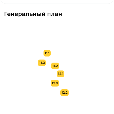
В продаже Квартира №17 площадью 55 м² стоимостью 
Генеральный план
11.1
11.3
11.2
12.1
12.3
12.2