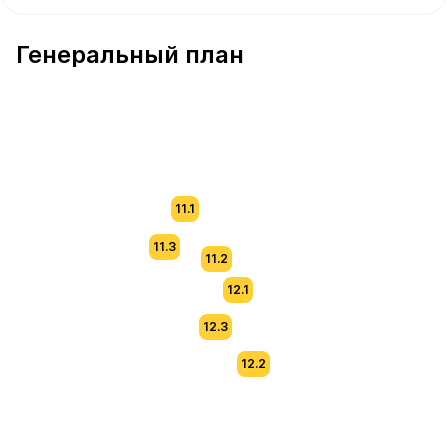
В продаже Квартира №29 площадью 55 м² стоимостью 
Генеральный план
11.1
11.3
11.2
12.1
12.3
12.2