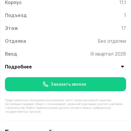
Корпус
11.1
Подъезд
1
Этаж
17
Отделка
Без отделки
Ввод
III квартал 2026
Подробнее
Заказать звонок
Представленные планировочные решения носят иллюстративный характер.
Застройщик передаёт объект с планировкой, указанной в договоре участия в долевом
строительстве. Любая перепланировка должна соответствовать требованиям
государственных органов.
В продаже Квартира №94 площадью 39.5 м² стоимость