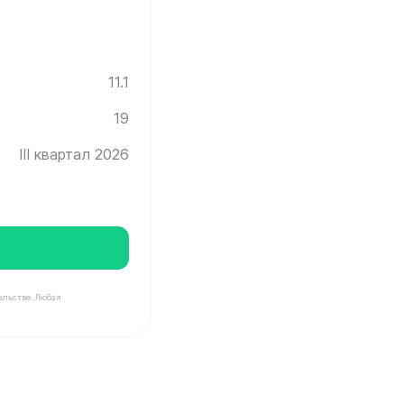
11.1
19
III квартал 2026
ельстве. Любая
нград ✓ Этаж: 19 ✓ Без отделки ✓ Ввод новостройки в 