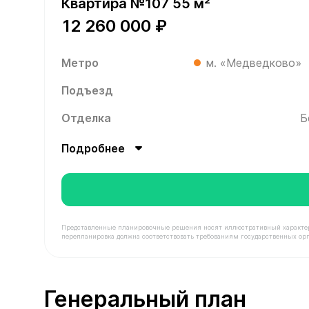
Квартира №107 55 м²
12 260 000 ₽
Метро
м. «Медведково»
Подъезд
Отделка
Б
Подробнее
Представленные планировочные решения носят иллюстративный характер. З
перепланировка должна соответствовать требованиям государственных орг
В продаже Квартира №107 площадью 55 м² стоим
Генеральный план