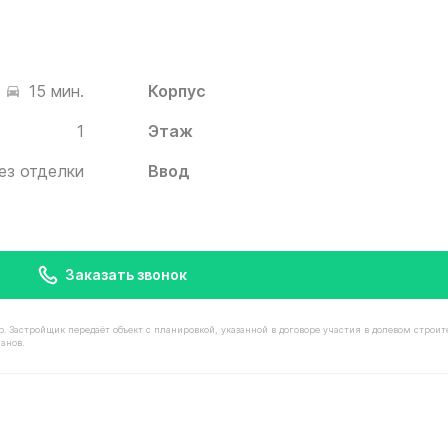
Корпус
15 мин.
1
Этаж
ез отделки
Ввод
Заказать звонок
астройщик передаёт объект с планировкой, указанной в договоре участия в долевом строит
анов.
остью 12 260 000 ₽ в ЖК Белый Град от застройщика И