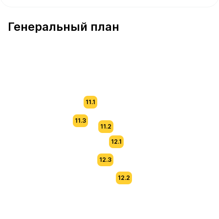
В продаже Квартира №108 площадью 57.9 м² стоимость
Генеральный план
11.1
11.3
11.2
12.1
12.3
12.2