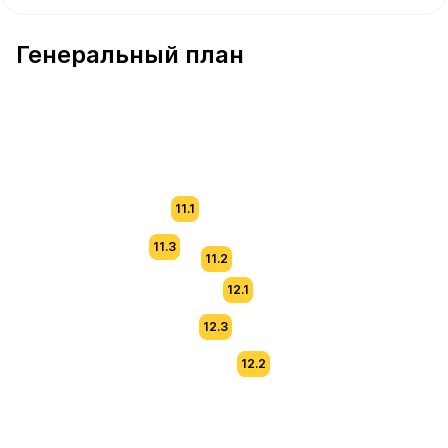
В продаже Квартира №113 площадью 55 м² стоимостью
Генеральный план
11.1
11.3
11.2
12.1
12.3
12.2