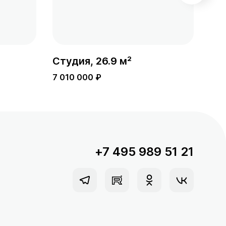
Студия, 26.9 м²
Сту
7 010 000 ₽
7 0
+7 495 989 51 21