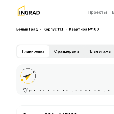
Проекты
Белый Град
· Корпус 11.1
· Квартира №160
Планировка
С размерами
План этажа
Территория квартала