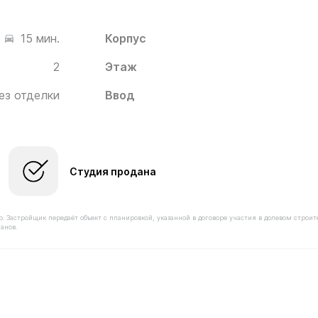
Корпус
15 мин.
2
Этаж
ез отделки
Ввод
Студия продана
астройщик передаёт объект с планировкой, указанной в договоре участия в долевом строит
анов.
имостью 5 880 000 ₽ в ЖК Белый Град от застройщика И