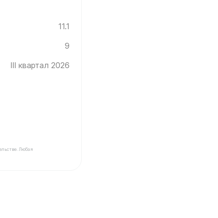
11.1
9
III квартал 2026
ельстве. Любая
нград ✓ Этаж: 9 ✓ Без отделки ✓ Ввод новостройки в 