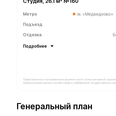
Студия, 26.1 м² №160
Метро
м. «Медведково»
Подъезд
Отделка
Б
Подробнее
Представленные планировочные решения носят иллюстративный характер. З
перепланировка должна соответствовать требованиям государственных орг
В продаже Квартира №160 площадью 26.1 м² сто
Генеральный план