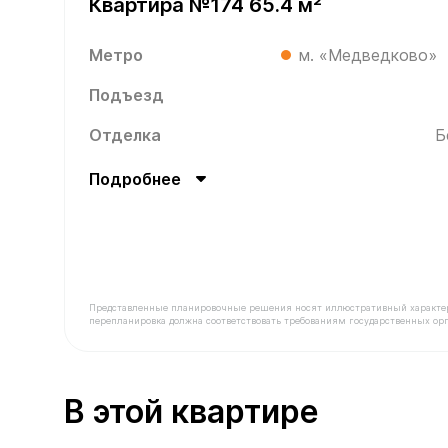
Квартира №174 65.4 м²
Метро
м. «Медведково»
Подъезд
Отделка
Б
Подробнее
Представленные планировочные решения носят иллюстративный характер. З
перепланировка должна соответствовать требованиям государственных орг
В продаже Квартира №174 площадью 65.4 м² сто
В этой квартире