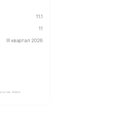
11.1
11
III квартал 2026
ельстве. Любая
Инград ✓ Этаж: 11 ✓ Без отделки ✓ Ввод новостройки в