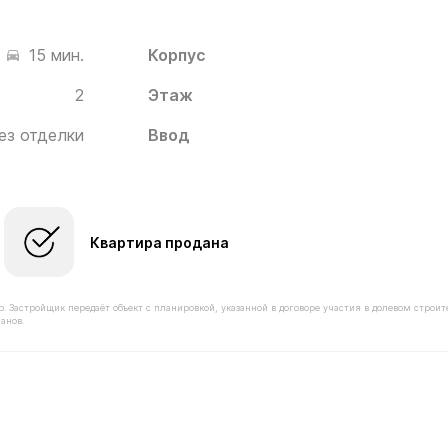
Корпус
15 мин.
2
Этаж
ез отделки
Ввод
Квартира продана
астройщик передаёт объект с планировкой, указанной в договоре участия в долевом строит
анов.
имостью 10 580 000 ₽ в ЖК Белый Град от застройщика 