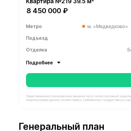
Квартира №219 39.5 м²
8 450 000 ₽
Метро
м. «Медведково»
Подъезд
Отделка
Б
Подробнее
Представленные планировочные решения носят иллюстративный характер. З
перепланировка должна соответствовать требованиям государственных орг
В продаже Квартира №219 площадью 39.5 м² сто
Генеральный план