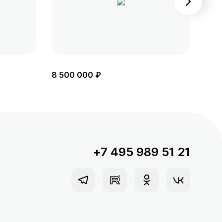
8 500 000 ₽
8 6
+7 495 989 51 21