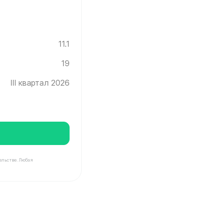
11.1
19
III квартал 2026
ельстве. Любая
нград ✓ Этаж: 19 ✓ Без отделки ✓ Ввод новостройки в