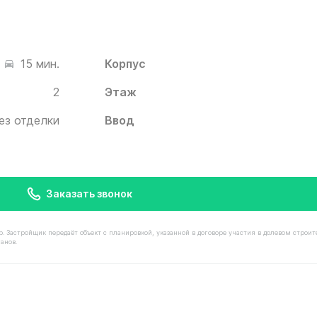
Корпус
15 мин.
2
Этаж
ез отделки
Ввод
Заказать звонок
астройщик передаёт объект с планировкой, указанной в договоре участия в долевом строит
анов.
имостью 8 450 000 ₽ в ЖК Белый Град от застройщика И