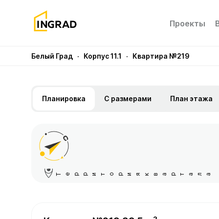
Проекты
Белый Град
· Корпус 11.1
· Квартира №219
Планировка
С размерами
План этажа
Территория квартала