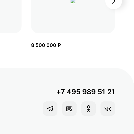
8 500 000 ₽
8 6
+7 495 989 51 21