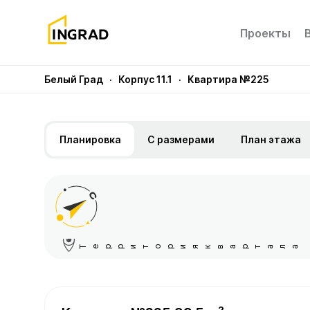
Проекты
Белый Град
· Корпус 11.1
· Квартира №225
Планировка
С размерами
План этажа
Территория квартала