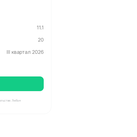
11.1
20
III квартал 2026
ельстве. Любая
Инград ✓ Этаж: 20 ✓ Без отделки ✓ Ввод новостройки в