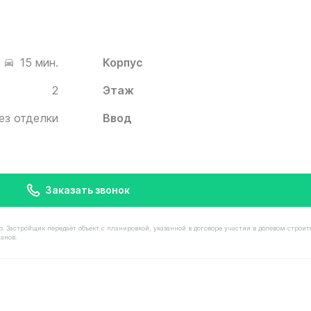
Корпус
15 мин.
2
Этаж
ез отделки
Ввод
Заказать звонок
астройщик передаёт объект с планировкой, указанной в договоре участия в долевом строит
анов.
имостью 8 490 000 ₽ в ЖК Белый Град от застройщика 