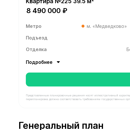
Квартира №225 39.5 м²
8 490 000 ₽
Метро
м. «Медведково»
Подъезд
Отделка
Б
Подробнее
Представленные планировочные решения носят иллюстративный характер. З
перепланировка должна соответствовать требованиям государственных орг
В продаже Квартира №225 площадью 39.5 м² сто
Генеральный план