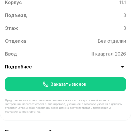
Корпус
11.1
Подъезд
3
Этаж
3
Отделка
Без отделки
Ввод
III квартал 2026
Подробнее
Заказать звонок
Представленные планировочные решения носят иллюстративный характер.
Застройщик передаёт объект с планировкой, указанной в договоре участия в долевом
строительстве. Любая перепланировка должна соответствовать требованиям
государственных органов.
В продаже Квартира №257 площадью 43.4 м² стоимость