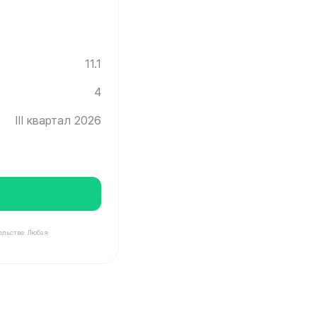
11.1
4
III квартал 2026
ельстве. Любая
нград ✓ Этаж: 4 ✓ Без отделки ✓ Ввод новостройки в э