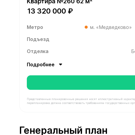
Квартира №260 62 м²
13 320 000 ₽
Метро
м. «Медведково»
Подъезд
Отделка
Б
Подробнее
Представленные планировочные решения носят иллюстративный характер. З
перепланировка должна соответствовать требованиям государственных орг
В продаже Квартира №260 площадью 62 м² стоим
Генеральный план