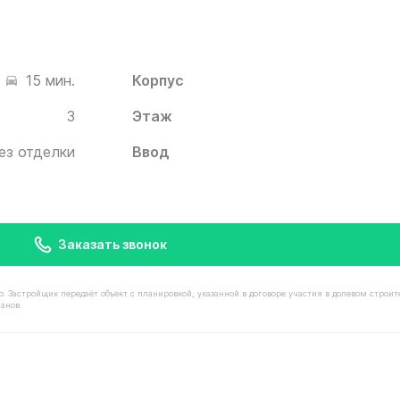
Корпус
15 мин.
3
Этаж
ез отделки
Ввод
Заказать звонок
астройщик передаёт объект с планировкой, указанной в договоре участия в долевом строит
анов.
остью 13 320 000 ₽ в ЖК Белый Град от застройщика И