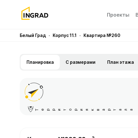
Проекты
Белый Град
· Корпус 11.1
· Квартира №260
Планировка
С размерами
План этажа
Территория квартала