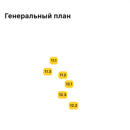
В продаже Квартира №266 площадью 62 м² стоимостью
Генеральный план
11.1
11.3
11.2
12.1
12.3
12.2