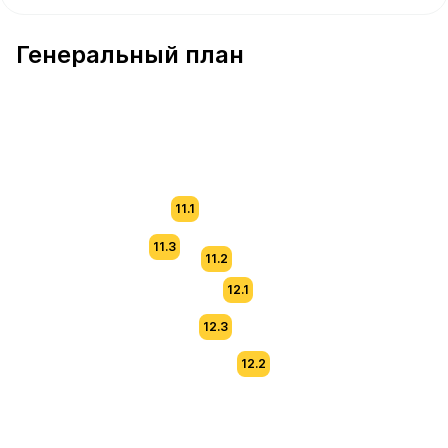
В продаже Квартира №278 площадью 62 м² стоимостью
Генеральный план
11.1
11.3
11.2
12.1
12.3
12.2