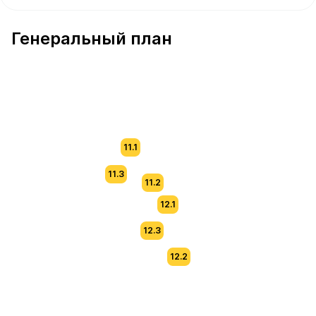
В продаже Квартира №290 площадью 62 м² стоимостью
Генеральный план
11.1
11.3
11.2
12.1
12.3
12.2