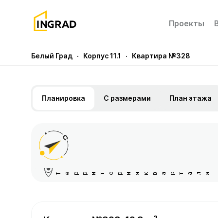
Проекты
Белый Град
· Корпус 11.1
· Квартира №328
Планировка
С размерами
План этажа
Территория квартала