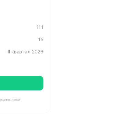
11.1
15
III квартал 2026
ельстве. Любая
нград ✓ Этаж: 15 ✓ Без отделки ✓ Ввод новостройки в 