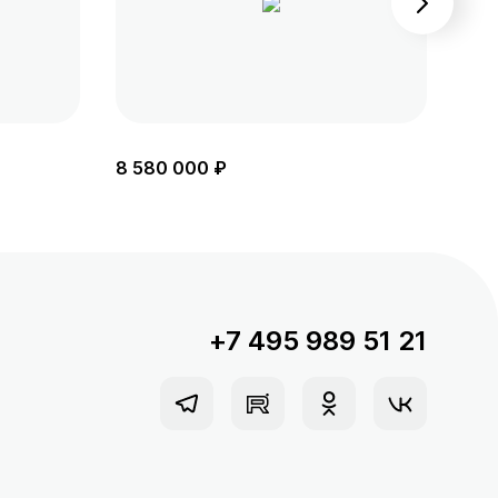
8 580 000 ₽
8 9
+7 495 989 51 21