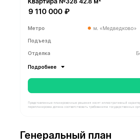
Квартира №328 42.8 м²
9 110 000 ₽
Метро
м. «Медведково»
Подъезд
Отделка
Б
Подробнее
Представленные планировочные решения носят иллюстративный характер. З
перепланировка должна соответствовать требованиям государственных орг
В продаже Квартира №328 площадью 42.8 м² сто
Генеральный план