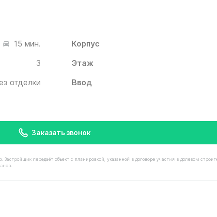
Корпус
15 мин.
3
Этаж
ез отделки
Ввод
Заказать звонок
астройщик передаёт объект с планировкой, указанной в договоре участия в долевом строит
анов.
имостью 9 110 000 ₽ в ЖК Белый Град от застройщика И