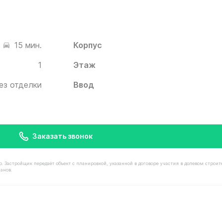
Корпус
15 мин.
1
Этаж
ез отделки
Ввод
Заказать звонок
астройщик передаёт объект с планировкой, указанной в договоре участия в долевом строит
анов.
мостью 13 380 000 ₽ в ЖК Белый Град от застройщика И