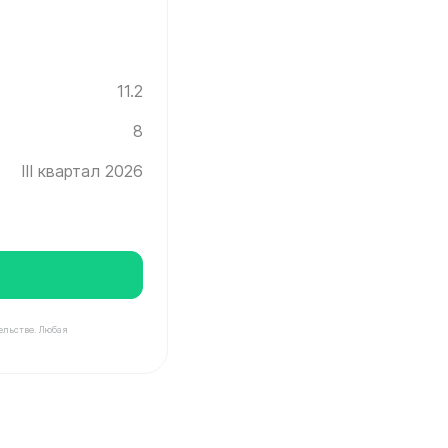
11.2
8
III квартал 2026
ельстве. Любая
нград ✓ Этаж: 8 ✓ Без отделки ✓ Ввод новостройки в 