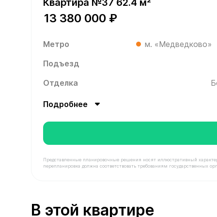
Квартира №37 62.4 м²
13 380 000 ₽
Метро
м. «Медведково»
Подъезд
Отделка
Б
Подробнее
Представленные планировочные решения носят иллюстративный характер. З
перепланировка должна соответствовать требованиям государственных орг
В продаже Квартира №37 площадью 62.4 м² стои
В этой квартире