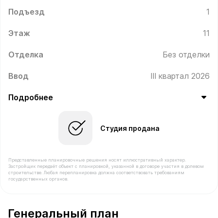
Подъезд
1
Этаж
11
Отделка
Без отделки
Ввод
III квартал 2026
Подробнее
Студия продана
Представленные планировочные решения носят иллюстративный характер.
Застройщик передаёт объект с планировкой, указанной в договоре участия в долевом
строительстве. Любая перепланировка должна соответствовать требованиям
государственных органов.
В продаже Квартира №57 площадью 21.7 м² стоимостью
Генеральный план