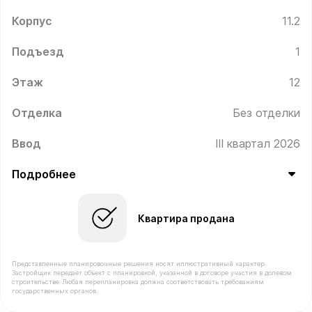
Корпус
11.2
Подъезд
1
Этаж
12
Отделка
Без отделки
Ввод
III квартал 2026
Подробнее
Квартира продана
Представленные планировочные решения носят иллюстративный характер.
Застройщик передаёт объект с планировкой, указанной в договоре участия в долевом
строительстве. Любая перепланировка должна соответствовать требованиям
государственных органов.