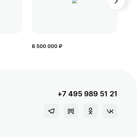
8 500 000 ₽
8 6
+7 495 989 51 21