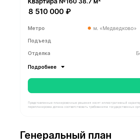
Квартира №160 38.7 м²
8 510 000 ₽
Метро
м. «Медведково»
Подъезд
Отделка
Б
Подробнее
Представленные планировочные решения носят иллюстративный характер. З
перепланировка должна соответствовать требованиям государственных орг
В продаже Квартира №160 площадью 38.7 м² сто
Генеральный план