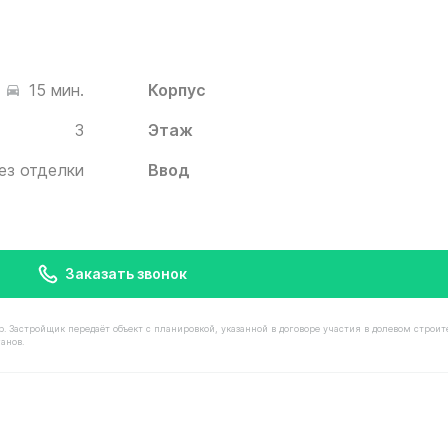
Корпус
15 мин.
3
Этаж
ез отделки
Ввод
Заказать звонок
астройщик передаёт объект с планировкой, указанной в договоре участия в долевом строит
анов.
имостью 8 510 000 ₽ в ЖК Белый Град от застройщика И