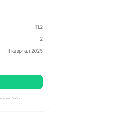
11.2
2
III квартал 2026
ельстве. Любая
нград ✓ Этаж: 2 ✓ Без отделки ✓ Ввод новостройки в 