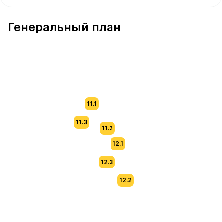
В продаже Квартира №164 площадью 36.9 м² стоимост
Генеральный план
11.1
11.3
11.2
12.1
12.3
12.2