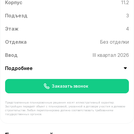
Корпус
11.2
Подъезд
3
Этаж
4
Отделка
Без отделки
Ввод
III квартал 2026
Подробнее
Заказать звонок
Представленные планировочные решения носят иллюстративный характер.
Застройщик передаёт объект с планировкой, указанной в договоре участия в долевом
строительстве. Любая перепланировка должна соответствовать требованиям
государственных органов.
В продаже Квартира №182 площадью 38.7 м² стоимост