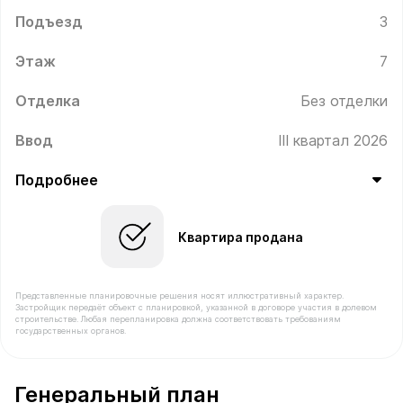
Подъезд
3
Этаж
7
Отделка
Без отделки
Ввод
III квартал 2026
Подробнее
Квартира продана
Представленные планировочные решения носят иллюстративный характер.
Застройщик передаёт объект с планировкой, указанной в договоре участия в долевом
строительстве. Любая перепланировка должна соответствовать требованиям
государственных органов.
В продаже Квартира №210 площадью 45.7 м² стоимост
Генеральный план