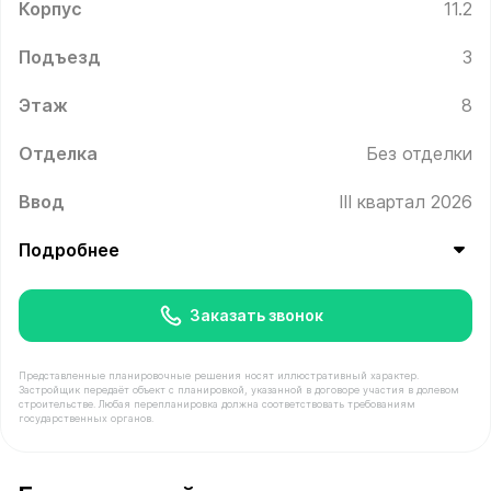
Корпус
11.2
Подъезд
3
Этаж
8
Отделка
Без отделки
Ввод
III квартал 2026
Подробнее
Заказать звонок
Представленные планировочные решения носят иллюстративный характер.
Застройщик передаёт объект с планировкой, указанной в договоре участия в долевом
строительстве. Любая перепланировка должна соответствовать требованиям
государственных органов.
В продаже Квартира №226 площадью 38.7 м² стоимост