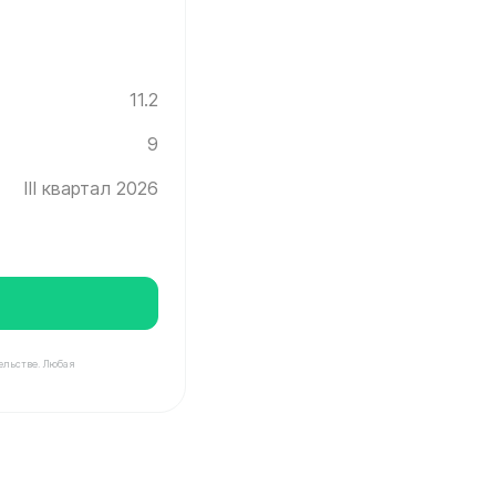
11.2
9
III квартал 2026
ельстве. Любая
нград ✓ Этаж: 9 ✓ Без отделки ✓ Ввод новостройки в 