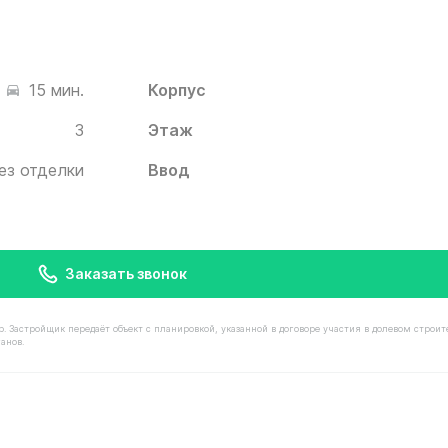
Корпус
15 мин.
3
Этаж
ез отделки
Ввод
Заказать звонок
астройщик передаёт объект с планировкой, указанной в договоре участия в долевом строит
анов.
имостью 8 570 000 ₽ в ЖК Белый Град от застройщика И