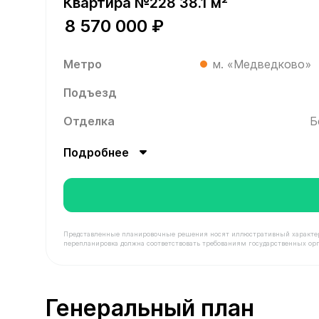
Квартира №228 38.1 м²
8 570 000 ₽
Метро
м. «Медведково»
Подъезд
Отделка
Б
Подробнее
Представленные планировочные решения носят иллюстративный характер. З
перепланировка должна соответствовать требованиям государственных орг
В продаже Квартира №228 площадью 38.1 м² сто
Генеральный план