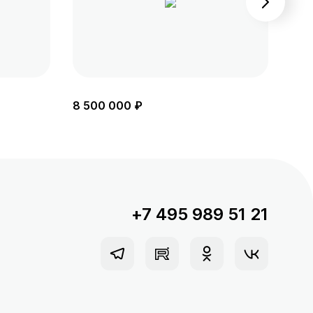
8 500 000 ₽
8 6
+7 495 989 51 21