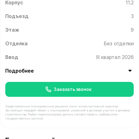
Корпус
11.2
Подъезд
3
Этаж
9
Отделка
Без отделки
Ввод
III квартал 2026
Подробнее
Заказать звонок
Представленные планировочные решения носят иллюстративный характер.
Застройщик передаёт объект с планировкой, указанной в договоре участия в долевом
строительстве. Любая перепланировка должна соответствовать требованиям
государственных органов.
В продаже Квартира №231 площадью 35.1 м² стоимость