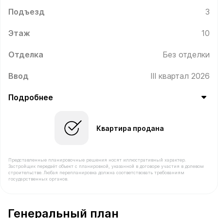
Подъезд
3
Этаж
10
Отделка
Без отделки
Ввод
III квартал 2026
Подробнее
Квартира продана
Представленные планировочные решения носят иллюстративный характер.
Застройщик передаёт объект с планировкой, указанной в договоре участия в долевом
строительстве. Любая перепланировка должна соответствовать требованиям
государственных органов.
В продаже Квартира №243 площадью 45.7 м² стоимост
Генеральный план