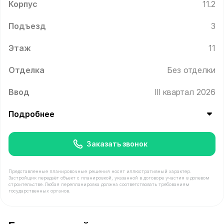
Корпус
11.2
Подъезд
3
Этаж
11
Отделка
Без отделки
Ввод
III квартал 2026
Подробнее
Заказать звонок
Представленные планировочные решения носят иллюстративный характер.
Застройщик передаёт объект с планировкой, указанной в договоре участия в долевом
строительстве. Любая перепланировка должна соответствовать требованиям
государственных органов.
В продаже Квартира №255 площадью 35.1 м² стоимость