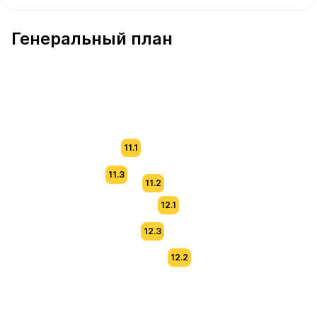
В продаже Квартира №274 площадью 36.9 м² стоимост
Генеральный план
11.1
11.3
11.2
12.1
12.3
12.2