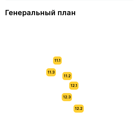
В продаже Квартира №291 площадью 53.7 м² стоимость
Генеральный план
11.1
11.3
11.2
12.1
12.3
12.2