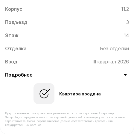
Корпус
11.2
Подъезд
3
Этаж
14
Отделка
Без отделки
Ввод
III квартал 2026
Подробнее
Квартира продана
Представленные планировочные решения носят иллюстративный характер.
Застройщик передаёт объект с планировкой, указанной в договоре участия в долевом
строительстве. Любая перепланировка должна соответствовать требованиям
государственных органов.