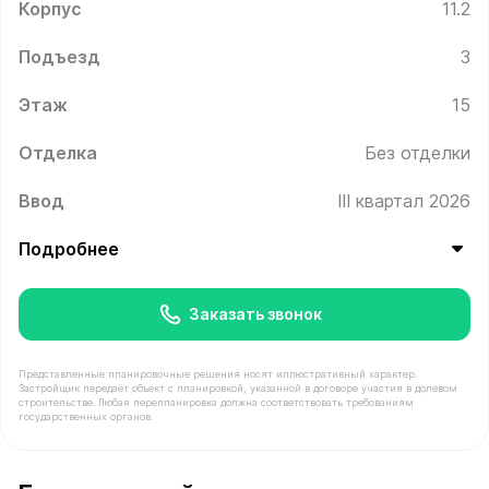
Корпус
11.2
Подъезд
3
Этаж
15
Отделка
Без отделки
Ввод
III квартал 2026
Подробнее
Заказать звонок
Представленные планировочные решения носят иллюстративный характер.
Застройщик передаёт объект с планировкой, указанной в договоре участия в долевом
строительстве. Любая перепланировка должна соответствовать требованиям
государственных органов.
В продаже Квартира №299 площадью 35.2 м² стоимост