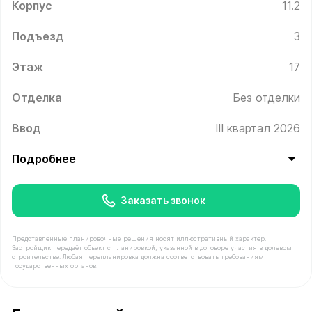
Корпус
11.2
Подъезд
3
Этаж
17
Отделка
Без отделки
Ввод
III квартал 2026
Подробнее
Заказать звонок
Представленные планировочные решения носят иллюстративный характер.
Застройщик передаёт объект с планировкой, указанной в договоре участия в долевом
строительстве. Любая перепланировка должна соответствовать требованиям
государственных органов.
В продаже Квартира №319 площадью 35.2 м² стоимость