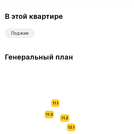
В продаже Квартира №338 площадью 58.5 м² стоимост
В этой квартире
Лоджия
Генеральный план
11.1
11.3
11.2
12.1