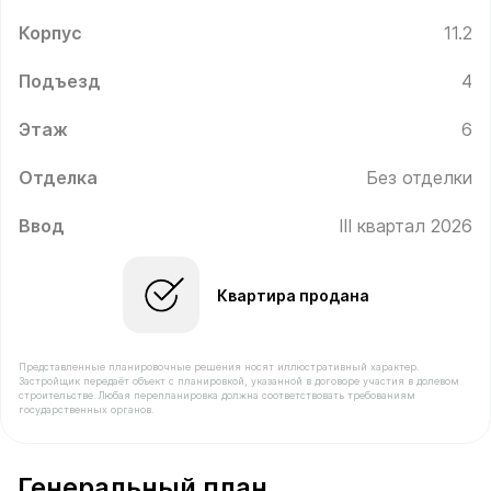
Корпус
11.2
Подъезд
4
Этаж
6
Отделка
Без отделки
Ввод
III квартал 2026
Квартира продана
Представленные планировочные решения носят иллюстративный характер.
Застройщик передаёт объект с планировкой, указанной в договоре участия в долевом
строительстве. Любая перепланировка должна соответствовать требованиям
государственных органов.
В продаже Квартира №386 площадью 31.1 м² стоимость
Генеральный план