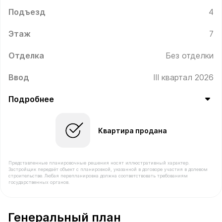
Подъезд
4
Этаж
7
Отделка
Без отделки
Ввод
III квартал 2026
Подробнее
Квартира продана
Представленные планировочные решения носят иллюстративный характер.
Застройщик передаёт объект с планировкой, указанной в договоре участия в долевом
строительстве. Любая перепланировка должна соответствовать требованиям
государственных органов.
В продаже Квартира №406 площадью 34.6 м² стоимост
Генеральный план