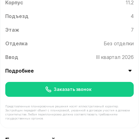
Корпус
11.2
Подъезд
4
Этаж
7
Отделка
Без отделки
Ввод
III квартал 2026
Подробнее
Заказать звонок
Представленные планировочные решения носят иллюстративный характер.
Застройщик передаёт объект с планировкой, указанной в договоре участия в долевом
строительстве. Любая перепланировка должна соответствовать требованиям
государственных органов.
В продаже Квартира №409 площадью 35.2 м² стоимост