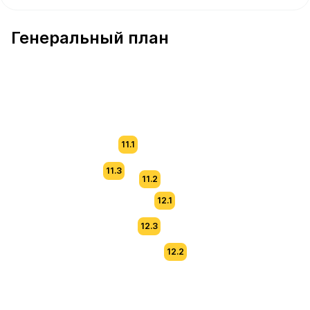
В продаже Квартира №430 площадью 54.5 м² стоимост
Генеральный план
11.1
11.3
11.2
12.1
12.3
12.2