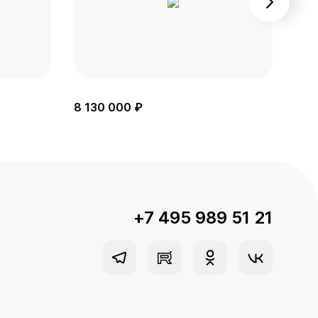
8 130 000 ₽
8 6
+7 495 989 51 21