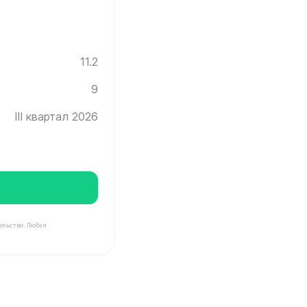
11.2
9
III квартал 2026
ельстве. Любая
Инград ✓ Этаж: 9 ✓ Без отделки ✓ Ввод новостройки в 