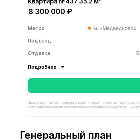
Квартира №437 35.2 м²
8 300 000 ₽
Метро
м. «Медведково»
Подъезд
Отделка
Б
Подробнее
Представленные планировочные решения носят иллюстративный характер. З
перепланировка должна соответствовать требованиям государственных орг
В продаже Квартира №437 площадью 35.2 м² сто
Генеральный план