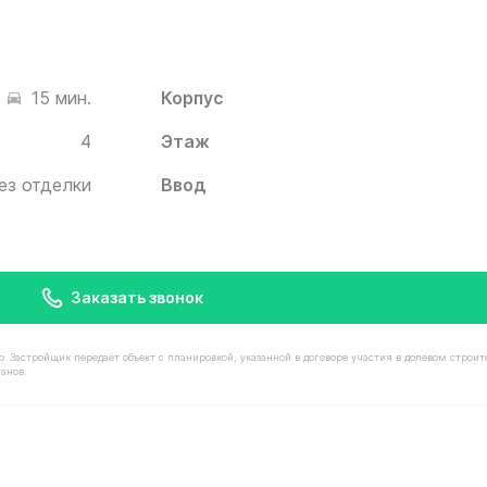
Корпус
15 мин.
4
Этаж
ез отделки
Ввод
Заказать звонок
астройщик передаёт объект с планировкой, указанной в договоре участия в долевом строит
анов.
имостью 8 300 000 ₽ в ЖК Белый Град от застройщика 