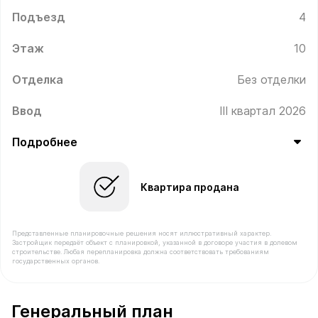
Подъезд
4
Этаж
10
Отделка
Без отделки
Ввод
III квартал 2026
Подробнее
Квартира продана
Представленные планировочные решения носят иллюстративный характер.
Застройщик передаёт объект с планировкой, указанной в договоре участия в долевом
строительстве. Любая перепланировка должна соответствовать требованиям
государственных органов.
В продаже Квартира №452 площадью 33.1 м² стоимост
Генеральный план