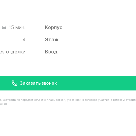
Корпус
15 мин.
4
Этаж
ез отделки
Ввод
Заказать звонок
астройщик передаёт объект с планировкой, указанной в договоре участия в долевом строит
анов.
имостью 9 570 000 ₽ в ЖК Белый Град от застройщика И