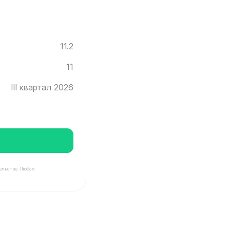
11.2
11
III квартал 2026
ельстве. Любая
нград ✓ Этаж: 11 ✓ Без отделки ✓ Ввод новостройки в