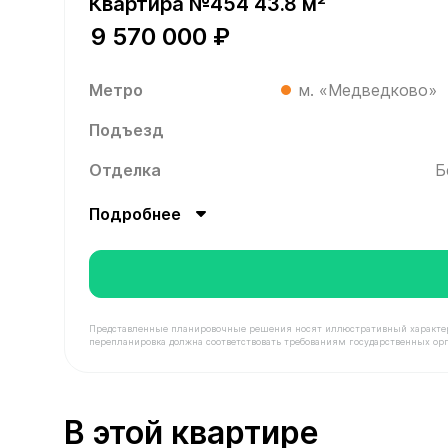
Квартира №454 43.8 м²
9 570 000 ₽
Метро
м. «Медведково»
Подъезд
Отделка
Б
Подробнее
Представленные планировочные решения носят иллюстративный характер. З
перепланировка должна соответствовать требованиям государственных орг
В продаже Квартира №454 площадью 43.8 м² сто
В этой квартире