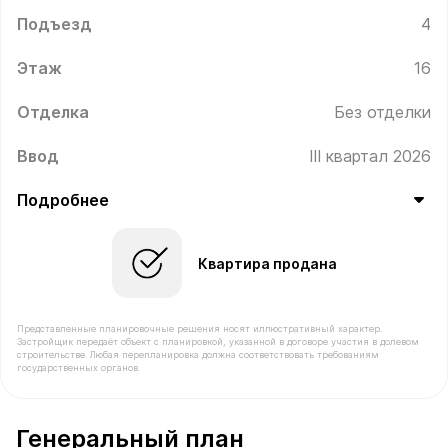
Подъезд
4
Этаж
16
Отделка
Без отделки
Ввод
III квартал 2026
Подробнее
Квартира продана
Представленные планировочные решения носят иллюстративный характер.
Застройщик передаёт объект с планировкой, указанной в договоре участия в долевом
строительстве. Любая перепланировка должна соответствовать требованиям
государственных органов.
В продаже Квартира №536 площадью 33.1 м² стоимость
Генеральный план