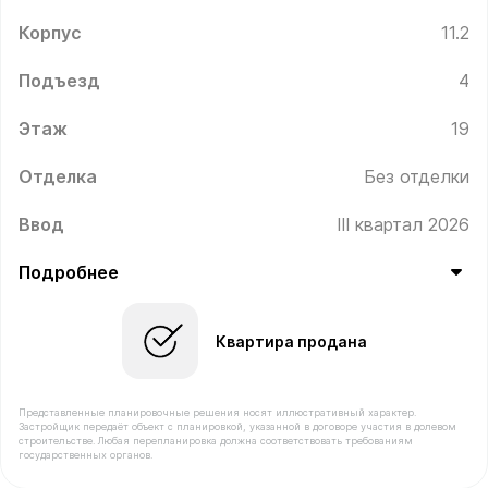
Корпус
11.2
Подъезд
4
Этаж
19
Отделка
Без отделки
Ввод
III квартал 2026
Подробнее
Квартира продана
Представленные планировочные решения носят иллюстративный характер.
Застройщик передаёт объект с планировкой, указанной в договоре участия в долевом
строительстве. Любая перепланировка должна соответствовать требованиям
государственных органов.