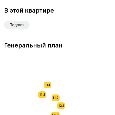
В продаже Квартира №565 площадью 55.4 м² стоимост
В этой квартире
Лоджия
Генеральный план
11.1
11.3
11.2
12.1