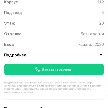
Корпус
11.2
Подъезд
4
Этаж
20
Отделка
Без отделки
Ввод
III квартал 2026
Подробнее
Заказать звонок
Представленные планировочные решения носят иллюстративный характер.
Застройщик передаёт объект с планировкой, указанной в договоре участия в долевом
строительстве. Любая перепланировка должна соответствовать требованиям
государственных органов.
В продаже Квартира №586 площадью 43.2 м² стоимост